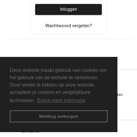
Inloggen
Wachtwoord vergeten?
Deze website maakt gebruik van cookies om
het gebruik van de website te verbeteren.
Door verder te klikken op onze website,
accepteer je cookies en vergelijkbare
Powered by BEWEAR Werkkleding · Copyright © 2026 Alle rechten
technieken.
Bekijk meer informatie
voorbehouden
Privacybeleid
Algemene voorwaarden
Melding verbergen
ForWorkWear
is een product van
Expedient
.